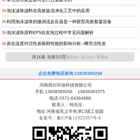
泡沫滤珠滤料在高效旋流净化工艺中的应用
利用泡沫滤珠的微涡流反应器是一种新型高效絮凝设备
泡沫滤珠原料EPS在发泡过程中常见问题解析
炭化温度对活性炭吸附性能的影响分析--椰壳活性炭
共16条 当前2/2页
首页
前一页
1
2
后一页
尾页
点击免费电话咨询:13838389258
河南西尔环保科技有限公司
手机:13838389258 13838383375
电话:0371-64364888
联系人：韩先生
地址:河南省巩义市夹津口镇工业园
备案号：豫ICP备11022357号-6