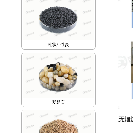
柱状活性炭
鹅卵石
无烟