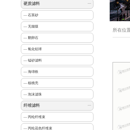
硬质滤料
— 石英砂
— 无烟煤
所在位
— 鹅卵石
— 氧化铝球
— 锰砂滤料
— 海绵铁
— 核桃壳
— 泡沫滤珠
纤维滤料
— 丙纶纤维束
— 丙纶花色纤维束