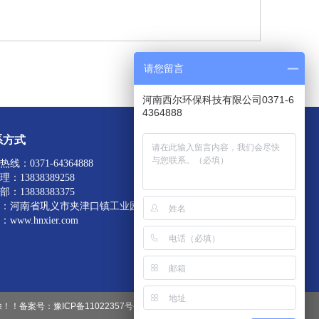
下一条:
石英砂
请您留言
河南西尔环保科技有限公司0371-6
4364888
系方式
扫一扫加我为好友
线：0371-64364888
：13838389258
：13838383375
：河南省巩义市夹津口镇工业园
www.hnxier.com
除！！备案号：
豫ICP备11022357号-6