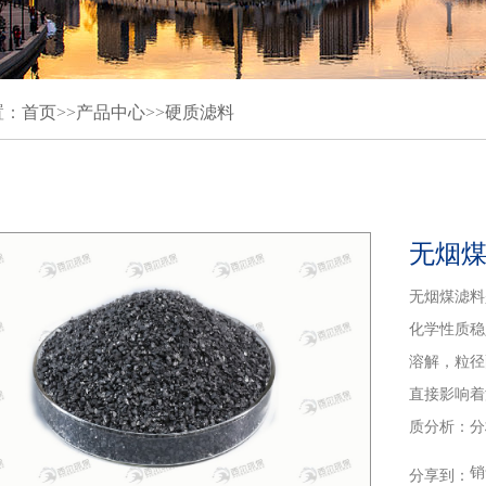
置：
首页
>>
产品中心
>>
硬质滤料
无烟
无烟煤滤料
化学性质稳
溶解，粒径
直接影响着
质分析：分
销
分享到：