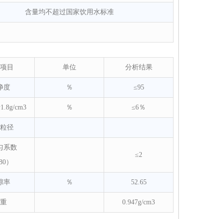
含量均不超过国家饮用水标准
项目
单位
分析结果
净度
％
≤95
8g/cm3
％
≤6％
粒径
匀系数
≤2
80）
隙率
％
52.65
重
0.947g/cm3