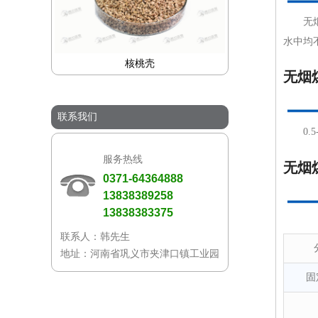
无
水中均
核桃壳
无烟
联系我们
0.5
服务热线
无烟
0371-64364888
13838389258
13838383375
联系人：韩先生
地址：河南省巩义市夹津口镇工业园
固