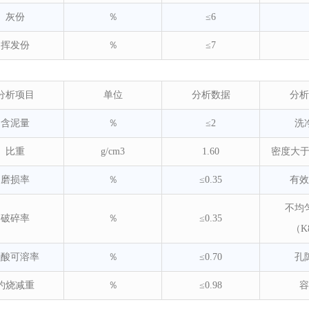
灰份
％
≤6
挥发份
％
≤7
分析项目
单位
分析数据
分析
含泥量
％
≤2
洗
比重
g/cm3
1.60
密度大于1.
磨损率
％
≤0.35
有效
不均
破碎率
％
≤0.35
（K
盐酸可溶率
％
≤0.70
孔
灼烧减重
％
≤0.98
容