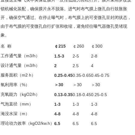
直接送至曝气头中央保证膜片一次性低阻力轻松打开。膜片采用罗纹反
锁机械化装配，确保膜片永不脱落。进气时布气膜上微孔自行鼓胀胀
开，确保空气通过。在停止曝气时，布气膜上的可变微孔呈封闭状态，
由于布气膜的可变微孔自行扩张和收缩，避免经往曝气器微孔受堵现
象。
名 称
￠215
￠260
￠300
工作通气量（m3/h）
1.5-3
2-5
2-8
设计通气量（m3/h）
2
2.5
4
服务面积（m2 h）
0.25-0.45
0.35-0.65
0.45-0.75
氧利用率（%）
＞30
＞30
＞30
充氧能力（kgO2/h）
0.13-0.35
0.18-0.45
0.25-0.5
气泡直径（mm）
1-3
1-3
1-3
淹没水深（m）
4-8
4-8
4-8
理论动力效率（kgO2/kw.h）
6.5
6.5
6.5