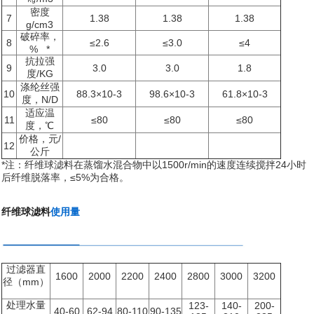
密度
7
1.38
1.38
1.38
g/cm3
破碎率，
8
≤2.6
≤3.0
≤4
% *
抗拉强
9
3.0
3.0
1.8
度/KG
涤纶丝强
10
88.3×10-3
98.6×10-3
61.8×10-3
度，N/D
适应温
11
≤80
≤80
≤80
度，℃
价格，元/
12
公斤
*注：纤维球滤料在蒸馏水混合物中以1500r/min的速度连续搅拌24小时
后纤维脱落率，≤5%为合格。
纤维球滤料
使用量
过滤器直
1600
2000
2200
2400
2800
3000
3200
径（mm）
处理水量
123-
140-
200-
40-60
62-94
80-110
90-135