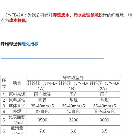
JY-FB-2A：为我公司针对
养殖废水、污水处理领域
设计的纤维球。特
点为
成本较低
。
纤维球滤料
理化指标
纤维球型号
序
项目
纤维球（JY-FB-
纤维球（JY-FB-
纤维球（JY-FB-
号
1A）
1B）
2A）
原料来源
国产优等
国产
国产
1
原料属性
高弹
常规
常规
2
球体直径
3
35-40mm±5
35-40mm±5
35-40mm±5
外观
纯白色
淡白色
青色或灰色
4
比表面积
5
3500
3200
3000
㎡/m3
截污量
6
7.6
6.8
6.5
㎏/m3