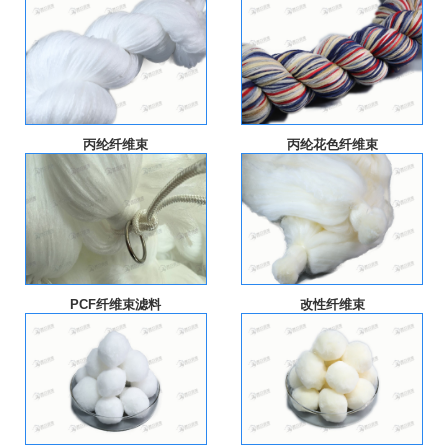
丙纶纤维束
丙纶花色纤维束
PCF纤维束滤料
改性纤维束